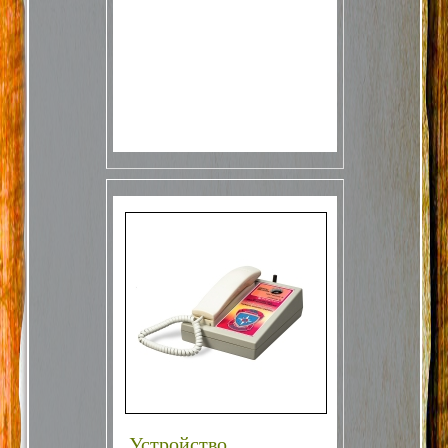
системы оповещения о тревожных
событиях, для обеспечения связи
с подвижными объектами и т. п. Для приема
звонков и разговора с пользователями,
находящимися на удаленных объектах,
оборудованных устройствами оповещения,
можно использовать как сотовые,
так и обычные проводные телефоны.
Помимо основного назначения,
контроллер оповещения можно
использовать для дистанционного контроля
состояния различных датчиков,
подключенных к устройству, а также
для включения и выключения
исполнительных устройств
(с
помощью
электромагнитного реле устройства
оповещения). Кроме этого пользователи
могут дистанционно получать извещения
об изменении напряжения электропитания
устройства, успешной инициализации
устройства после его включения и, в случае
необходимости, осуществлять
дистанционный рестарт устройства.
Команды включения и выключения реле
Устройство