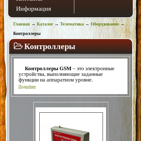
Информация
Главная
→
Каталог
→
Телематика
→
Оборудование
→
Контроллеры
Контроллеры
Контроллеры GSM
– это электронные
устройства, выполняющие заданные
функции на аппаратном уровне.
Они являются самодостаточными
Подробнее
устройствами, предназначенными
для длительной автономной работы
(т
.е.
без вмешательства человека или внешней
управляющей программы).
Контроллеры для обеспечения экстренной
связи серии
TSS-720-nn
служат
для обеспечения переговоров в режиме
полной дуплексной связи между
пользователями, находящимися