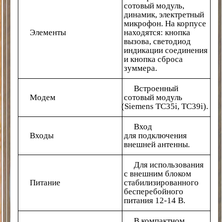
сотовый модуль,
динамик, электретный
микрофон. На корпусе
Элементы
находятся: кнопка
вызова, светодиод
индикации соединения
и кнопка сброса
зуммера.
Встроенный
Модем
сотовый модуль
(Siemens
ТС35i, ТС39i).
Вход
Входы
для подключения
внешней антенны.
Для использования
с внешним блоком
Питание
стабилизированного
бесперебойного
питания 12-14 В.
В компактном