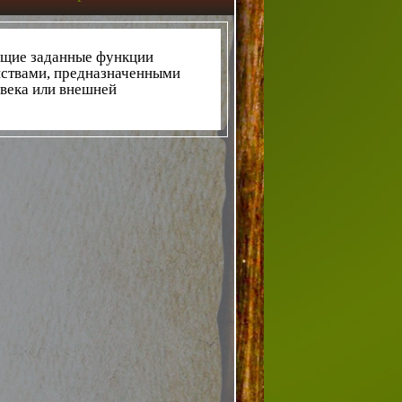
ющие заданные функции
йствами, предназначенными
овека или внешней
20-nn
служат для обеспечения
вателями, находящимися
е широкого назначения –
вление различными
умный
дом», производственные
Интернет системы контроля,
товый модем марки Siemens,
формации голосовые каналы
связи, системы оповещения
ъектами и т. п. Для приема
нных объектах, оборудованных
ак и обычные проводные