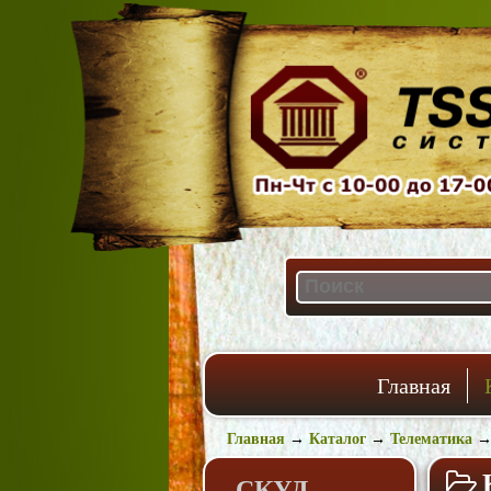
Главная
Главная
→
Каталог
→
Телематика
СКУД