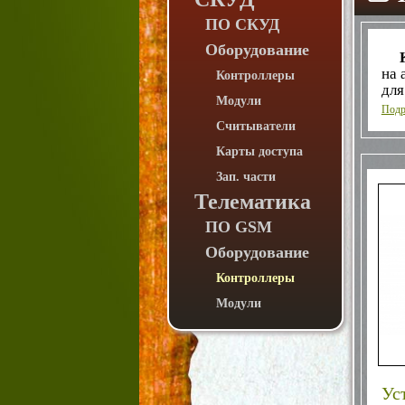
ПО СКУД
Оборудование
на 
Контроллеры
для
Модули
упр
Подр
Считыватели
пер
Карты доступа
на 
Зап. части
Телематика
он 
по
ПО GSM
про
упр
Оборудование
Контроллеры
Модули
поз
сот
о т
зво
Ус
уст