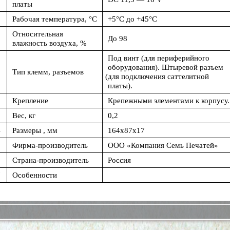
платы
Рабочая температура, °C
+5°C до +45°C
Относительная
0
До 98
влажность воздуха, %
Под винт
(для
периферийного
оборудования). Штыревой разъем
Тип клемм, разъемов
(для
подключения саттелитной
платы).
2
Крепление
Крепежными элементами к корпусу.
3
Вес, кг
0,2
4
Размеры , мм
164x87x17
5
Фирма-производитель
ООО
«Компания
Семь Печатей»
6
Страна-производитель
Россия
7
Особенности