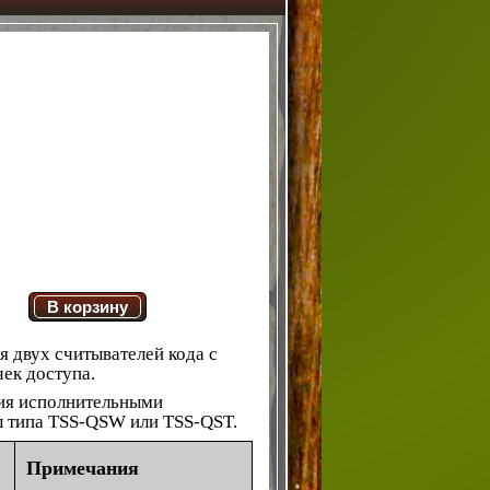
В корзину
я двух считывателей кода c
чек доступа.
ния исполнительными
ы типа TSS-QSW или TSS-QST.
Примечания