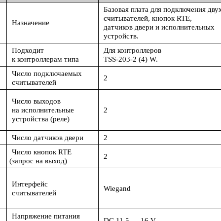
Базовая плата для подключения дву
считывателей, кнопок RTE,
Назначение
датчиков двери и исполнительных
устройств.
Подходит
Для контроллеров
к контроллерам типа
TSS-203-2
(4
) W.
Число подключаемых
2
считывателей
Число выходов
на исполнительные
2
устройства
(реле
)
Число датчиков двери
2
Число кнопок RTE
2
(запрос
на выход)
Интерфейс
Wiegand
считывателей
Напряжение питания
DC 11,5 — 16 V