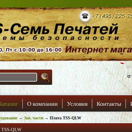
Каталог
О компании
Условия
Контакты
удование
→
Зап. части
→
Плата TSS-QLW
а TSS-QLW