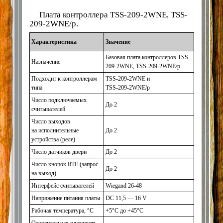
Плата контроллера TSS-209-2WNE, TSS-
209-2WNE/p.
Характеристика
Значение
Базовая плата контроллеров TSS-
Назначение
209-2WNE, TSS-209-2WNE/p.
Подходит к контроллерам
TSS-209-2WNE и
типа
TSS-209-2WNE/p
Число подключаемых
До 2
считывателей
Число выходов
на исполнительные
До 2
устройства
(реле
)
Число датчиков двери
До 2
Число кнопок RTE
(запрос
До 2
на выход)
Интерфейс считывателей
Wiegand 26-48
Напряжение питания платы
DC 11,5 — 16 V
Рабочая температура, °C
+5°C до +45°C