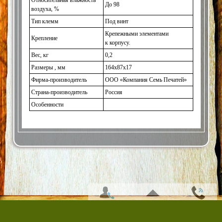
Относительная влажность
До 98
воздуха, %
Тип клемм
Под винт
Крепежными элементами
Крепление
к корпусу.
Вес, кг
0,2
Размеры , мм
164x87x17
Фирма-производитель
ООО
«Компания
Семь Печатей»
Страна-производитель
Россия
Особенности
© 2010-2026 «ООО Семь Печатей»