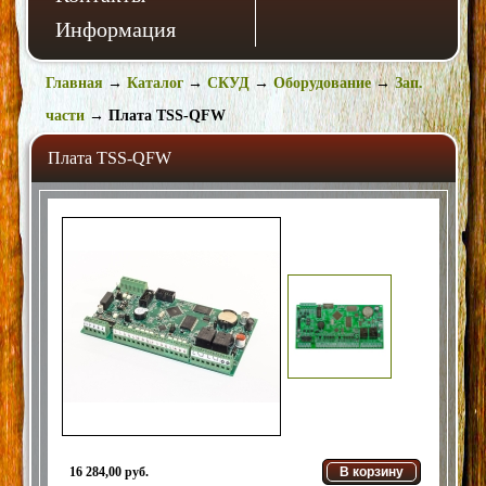
Информация
Главная
→
Каталог
→
СКУД
→
Оборудование
→
Зап.
части
→
Плата TSS-QFW
Плата TSS-QFW
16 284,00 руб.
В корзину