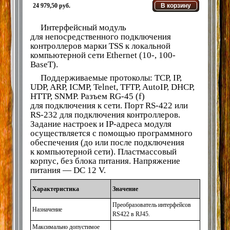
24 979,50 руб.
В корзину
Интерфейсный модуль
для непосредственного подключения
контроллеров марки TSS к локальной
компьютерной сети Ethernet
(10
-, 100-
BaseT).
Поддерживаемые протоколы: TCP, IP,
UDP, ARP, ICMP, Telnet, TFTP, AutoIP, DHCP,
HTTP, SNMP. Разъем RG-45
(f
)
для подключения к сети. Порт RS-422 или
RS-232 для подключения контроллеров.
Задание настроек и IP-адреса модуля
осуществляется с помощью программного
обеспечения
(до
или после подключения
к компьютерной сети). Пластмассовый
корпус, без блока питания. Напряжение
питания — DC 12 V.
Характеристика
Значение
Преобразователь интерфейсов
Назначение
RS422 в RJ45.
Максимально допустимое