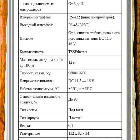
число подключаемых
От 3 до 5.
контроллеров
Входной интерфейс
RS-422
(шина
контроллеров).
Выходной интерфейс
RJ-45
(8P8C
).
От внешнего стабиизированного
Питание
источника питания DC 11,5 —
16 V.
Комплектность
TSSEthernet
Максимальная длина линии
12 м
до ПК, м
Скорость связи, бод
9600/19200
Напряжение питания.
DC 11,5 — 16 V
Рабочая температура, °C
+5°C до +45°C
Относительная влажность
До 98
воздуха, %
Тип клемм
Под винт
Тип корпуса
Пластик
Вес, кг
0,1
Размеры, мм
132 х 82 х 34