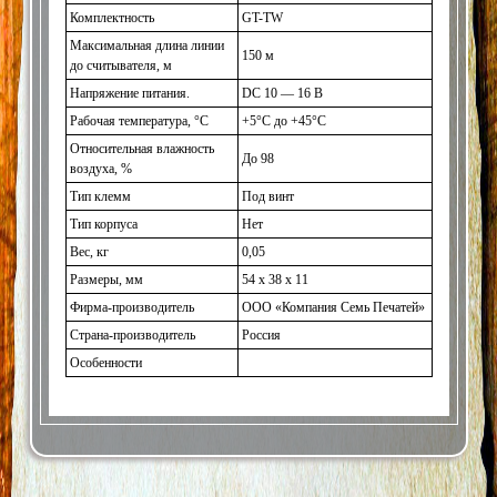
Комплектность
GT-TW
Максимальная длина линии
150 м
до считывателя, м
Напряжение питания.
DC 10 — 16 В
Рабочая температура, °C
+5°C до +45°C
Относительная влажность
До 98
воздуха, %
Тип клемм
Под винт
Тип корпуса
Нет
Вес, кг
0,05
Размеры, мм
54 х 38 х 11
Фирма-производитель
ООО
«Компания
Семь Печатей»
Страна-производитель
Россия
Особенности