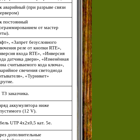
к аварийный
(при
разрыве связи
сервером)
к постоянный
рограммированием
от мастер
рты).
ифт
»,
«Запрет
безусловного
лючения реле от кнопки RTE»,
нверсия
входа RTE»,
«Инверсия
ода датчика двери»,
«Изменённая
ина считываемого кода ключа»,
варийное
свечения светодиода
итывателя»,
«Турникет
»
другие.
 ТЗ заказчика.
зряд аккумулятора ниже
пустимого
(12
V).
бель UTP 4x2x0,5 кат. 5е.
рез дополнительные