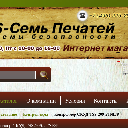
Каталог
О компании
Условия
Контакты
удование
→
Контроллеры
→
Контроллер СКУД TSS-209-2TNE/P
оллер СКУД TSS-209-2TNE/P