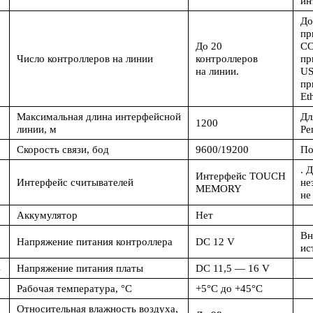
ин
До
пр
До 20
СО
8
Число контроллеров на линии
контроллеров
пр
на линии.
US
пр
Et
Максимальная длина интерфейсной
Дл
9
1200
линии, м
Ре
0
Скорость связи, бод
9600/19200
По
. 
Интерфейс TOUCH
1
Интерфейс считывателей
не
MEMORY
не
2
Аккумулятор
Нет
Вн
3
Напряжение питания контроллера
DC 12 V
ис
4
Напряжение питания платы
DC 11,5 — 16 V
5
Рабочая температура, °C
+5°C до +45°C
Относительная влажность воздуха,