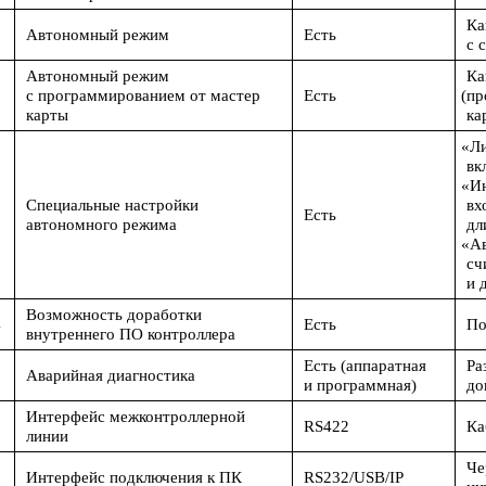
Ка
Автономный режим
Есть
с 
Автономный режим
Ка
2
с программированием от мастер
Есть
(п
карты
ка
«Л
вк
«И
Специальные настройки
вх
3
Есть
автономного режима
дл
«А
сч
и 
Возможность доработки
4
Есть
По
внутреннего ПО контроллера
Есть
(аппаратная
Ра
5
Аварийная диагностика
и программная)
до
Интерфейс межконтроллерной
6
RS422
Ка
линии
Че
7
Интерфейс подключения к ПК
RS232/USB/IP