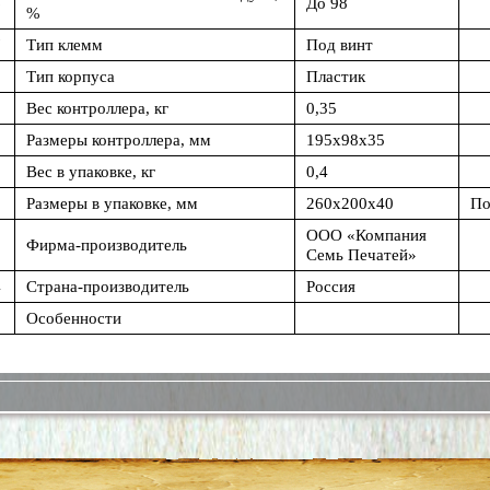
6
До 98
%
7
Тип клемм
Под винт
8
Тип корпуса
Пластик
9
Вес контроллера, кг
0,35
0
Размеры контроллера, мм
195x98x35
1
Вес в упаковке, кг
0,4
2
Размеры в упаковке, мм
260x200x40
По
ООО
«Компания
3
Фирма-производитель
Семь Печатей»
4
Страна-производитель
Россия
5
Особенности