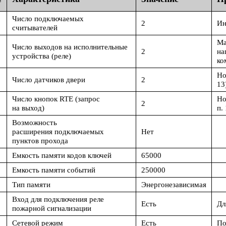
Число подключаемых
2
Ин
считывателей
Ма
Число выходов на исполнительные
2
на
устройства
(реле
)
ко
Но
Число датчиков двери
2
13
Число кнопок RTE
(запрос
Но
2
на выход)
п. 
Возможность
расширения подключаемых
Нет
пунктов прохода
Емкость памяти кодов ключей
65000
Емкость памяти событий
250000
Тип памяти
Энергонезависимая
Вход для подключения реле
Есть
Дл
пожарной сигнализации
0
Сетевой режим
Есть
По